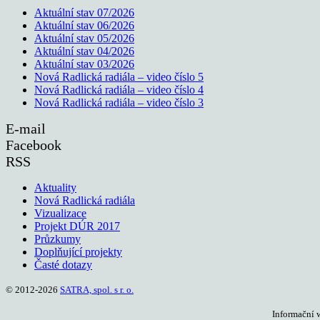
Aktuální stav 07/2026
Aktuální stav 06/2026
Aktuální stav 05/2026
Aktuální stav 04/2026
Aktuální stav 03/2026
Nová Radlická radiála – video číslo 5
Nová Radlická radiála – video číslo 4
Nová Radlická radiála – video číslo 3
E-mail
Facebook
RSS
Aktuality
Nová Radlická radiála
Vizualizace
Projekt DÚR 2017
Průzkumy
Doplňující projekty
Časté dotazy
© 2012-2026
SATRA, spol. s r. o.
Informační 