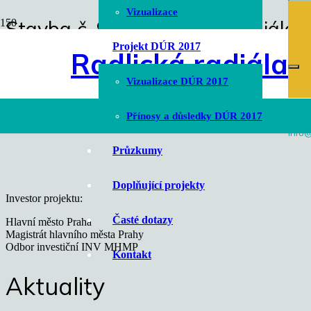
Vizualizace
Stavba č. 9567 Radlická radiála
Projekt DÚR 2017
Radlická radiála
Pohled na technologické centrum TGC Radlice východ
Úvodní stránka
Vizualizace DÚR 2017
chevron_right
Vizualizace
chevron_right
Přínosy a důsledky DÚR 2017
Stavba č. 9567 Radlická radiála JZM – Smíchov
info@
Průzkumy
Doplňující projekty
Investor projektu:
Časté dotazy
Hlavní město Praha
Magistrát hlavního města Prahy
Odbor investiční INV MHMP
Kontakt
Aktuality