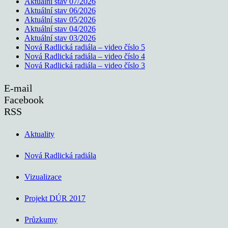
Aktuální stav 07/2026
Aktuální stav 06/2026
Aktuální stav 05/2026
Aktuální stav 04/2026
Aktuální stav 03/2026
Nová Radlická radiála – video číslo 5
Nová Radlická radiála – video číslo 4
Nová Radlická radiála – video číslo 3
E-mail
Facebook
RSS
Aktuality
Nová Radlická radiála
Vizualizace
Projekt DÚR 2017
Průzkumy