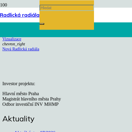
Nová Radlická radiála
Radlická radiála
Úvodní stránka
chevron_right
Vizualizace
chevron_right
Nová Radlická radiála
Investor projektu:
Hlavní město Praha
Magistrát hlavního města Prahy
Odbor investiční INV MHMP
Aktuality