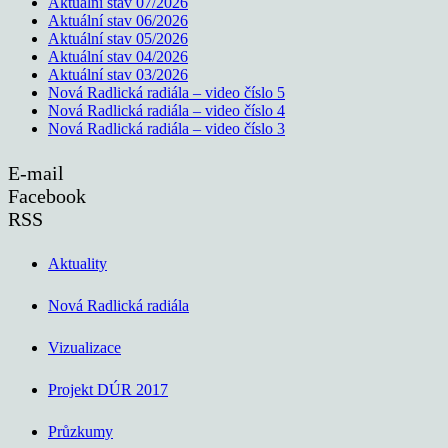
Aktuální stav 07/2026
Aktuální stav 06/2026
Aktuální stav 05/2026
Aktuální stav 04/2026
Aktuální stav 03/2026
Nová Radlická radiála – video číslo 5
Nová Radlická radiála – video číslo 4
Nová Radlická radiála – video číslo 3
E-mail
Facebook
RSS
Aktuality
Nová Radlická radiála
Vizualizace
Projekt DÚR 2017
Průzkumy