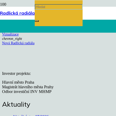
Nová Radlická radiála
Radlická radiála
Úvodní stránka
chevron_right
Vizualizace
chevron_right
Nová Radlická radiála
Investor projektu:
Hlavní město Praha
Magistrát hlavního města Prahy
Odbor investiční INV MHMP
Aktuality