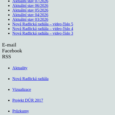
Aktuální stav 07/2026
Aktuální stav 06/2026
Aktuální stav 05/2026
Aktuální stav 04/2026
Aktuální stav 03/2026
Nová Radlická radiála – video číslo 5
Nová Radlická radiála – video číslo 4
Nová Radlická radiála – video číslo 3
E-mail
Facebook
RSS
Aktuality
Nová Radlická radiála
Vizualizace
Projekt DÚR 2017
Průzkumy