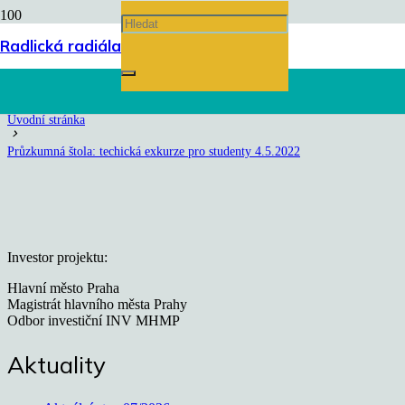
Průzkumná štola: techická
Radlická radiála
exkurze pro studenty 4.5.2022
Úvodní stránka
chevron_right
Průzkumná štola: techická exkurze pro studenty 4.5.2022
Investor projektu:
Hlavní město Praha
Magistrát hlavního města Prahy
Odbor investiční INV MHMP
Aktuality