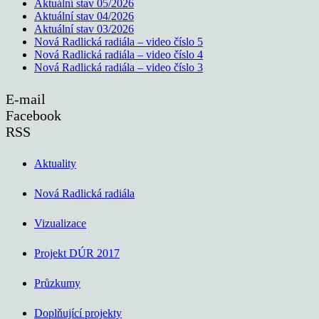
Aktuální stav 05/2026
Aktuální stav 04/2026
Aktuální stav 03/2026
Nová Radlická radiála – video číslo 5
Nová Radlická radiála – video číslo 4
Nová Radlická radiála – video číslo 3
E-mail
Facebook
RSS
Aktuality
Nová Radlická radiála
Vizualizace
Projekt DÚR 2017
Průzkumy
Doplňující projekty