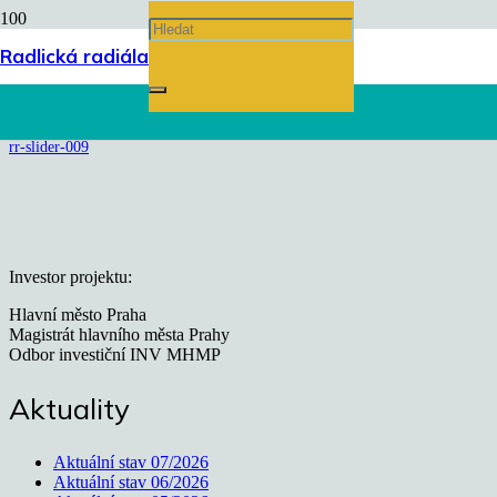
rr-slider-009
Radlická radiála
Úvodní stránka
chevron_right
rr-slider-009
Investor projektu:
Hlavní město Praha
Magistrát hlavního města Prahy
Odbor investiční INV MHMP
Aktuality
Aktuální stav 07/2026
Aktuální stav 06/2026