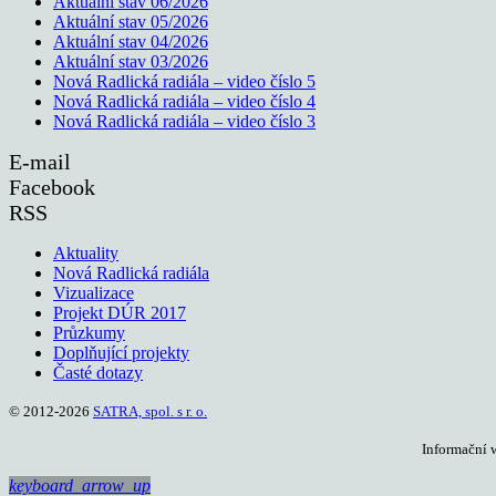
Aktuální stav 06/2026
Aktuální stav 05/2026
Aktuální stav 04/2026
Aktuální stav 03/2026
Nová Radlická radiála – video číslo 5
Nová Radlická radiála – video číslo 4
Nová Radlická radiála – video číslo 3
E-mail
Facebook
RSS
Aktuality
Nová Radlická radiála
Vizualizace
Projekt DÚR 2017
Průzkumy
Doplňující projekty
Časté dotazy
© 2012-2026
SATRA, spol. s r. o.
Informační 
keyboard_arrow_up