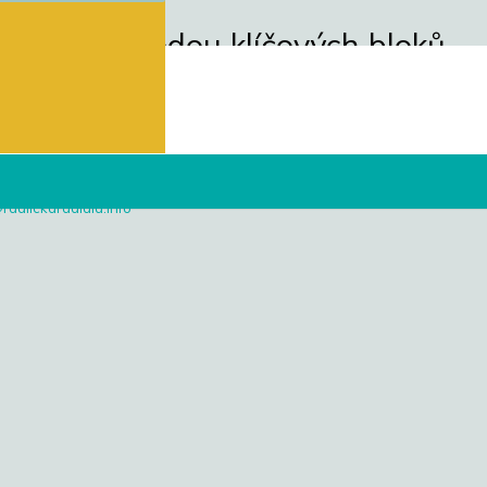
masivu metodou klíčových bloků
oků
radlickaradiala.info