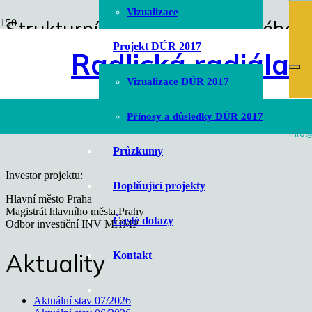
Vizualizace
Strukturní analýza horninového 
Projekt DÚR 2017
Radlická radiála
Obr. 3 Strukturní analýza horninového masivu metodou klíčových bl
Úvodní stránka
Vizualizace DÚR 2017
chevron_right
Strukturní analýza horninového masivu metodou klíčových bloků
Přínosy a důsledky DÚR 2017
info@
Průzkumy
Investor projektu:
Doplňující projekty
Hlavní město Praha
Magistrát hlavního města Prahy
Časté dotazy
Odbor investiční INV MHMP
Aktuality
Kontakt
Aktuální stav 07/2026