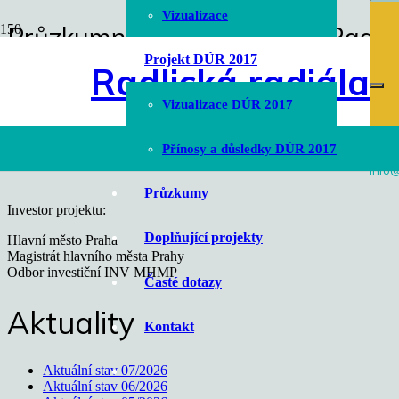
Vizualizace
Průzkumná štola pro tunel Radli
Úvodní stránka
Projekt DÚR 2017
Radlická radiála
chevron_right
Průzkumná štola
chevron_right
Vizualizace DÚR 2017
Průzkumná štola pro tunel Radlice
Přínosy a důsledky DÚR 2017
info@
Průzkumy
Investor projektu:
Doplňující projekty
Hlavní město Praha
Magistrát hlavního města Prahy
Odbor investiční INV MHMP
Časté dotazy
Aktuality
Kontakt
Aktuální stav 07/2026
Aktuální stav 06/2026