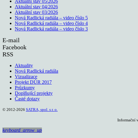
Aktuální stav 05/2026
Aktuální stav 04/2026
Aktuální stav 03/2026
Nová Radlická radiála – video číslo 5
Nová Radlická radiála – video číslo 4
Nová Radlická radiála – video číslo 3
E-mail
Facebook
RSS
Aktuality
Nová Radlická radiála
Vizualizace
Projekt DÚR 2017
Průzkumy
Doplňující projekty
Časté dotazy
© 2012-2026
SATRA, spol. s r. o.
Informační 
keyboard_arrow_up