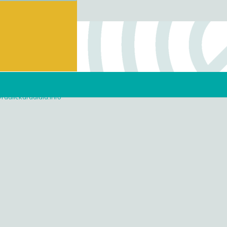
ce
radlickaradiala.info