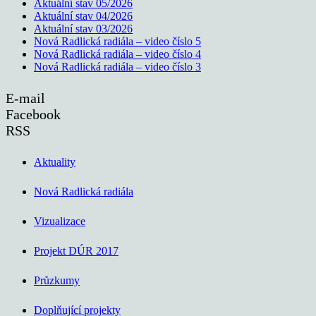
Aktuální stav 05/2026
Aktuální stav 04/2026
Aktuální stav 03/2026
Nová Radlická radiála – video číslo 5
Nová Radlická radiála – video číslo 4
Nová Radlická radiála – video číslo 3
E-mail
Facebook
RSS
Aktuality
Nová Radlická radiála
Vizualizace
Projekt DÚR 2017
Průzkumy
Doplňující projekty