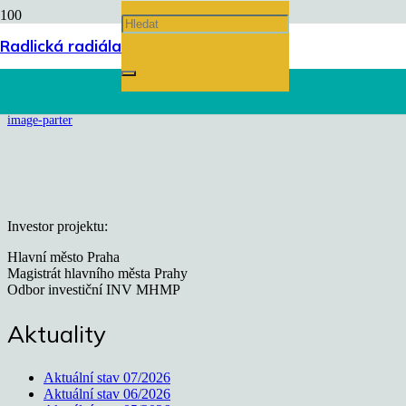
image-parter
Radlická radiála
Úvodní stránka
chevron_right
image-parter
Investor projektu:
Hlavní město Praha
Magistrát hlavního města Prahy
Odbor investiční INV MHMP
Aktuality
Aktuální stav 07/2026
Aktuální stav 06/2026