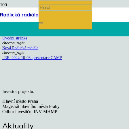
_RR_2024-10-03_prezentace
Radlická radiála
CAMP
Úvodní stránka
chevron_right
Nová Radlická radiála
chevron_right
_RR_2024-10-03_prezentace CAMP
Investor projektu:
Hlavní město Praha
Magistrát hlavního města Prahy
Odbor investiční INV MHMP
Aktuality