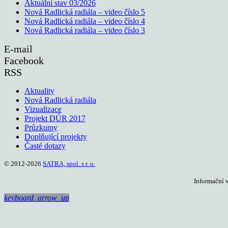
Aktuální stav 03/2026
Nová Radlická radiála – video číslo 5
Nová Radlická radiála – video číslo 4
Nová Radlická radiála – video číslo 3
E-mail
Facebook
RSS
Aktuality
Nová Radlická radiála
Vizualizace
Projekt DÚR 2017
Průzkumy
Doplňující projekty
Časté dotazy
© 2012-2026
SATRA, spol. s r. o.
Informační 
keyboard_arrow_up