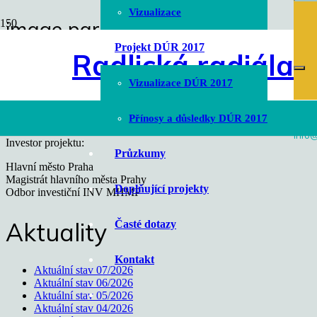
Vizualizace
image parter
Úvodní stránka
Projekt DÚR 2017
Radlická radiála
chevron_right
image parter
Vizualizace DÚR 2017
Přínosy a důsledky DÚR 2017
info@
Investor projektu:
Průzkumy
Hlavní město Praha
Magistrát hlavního města Prahy
Doplňující projekty
Odbor investiční INV MHMP
Aktuality
Časté dotazy
Kontakt
Aktuální stav 07/2026
Aktuální stav 06/2026
Aktuální stav 05/2026
Aktuální stav 04/2026