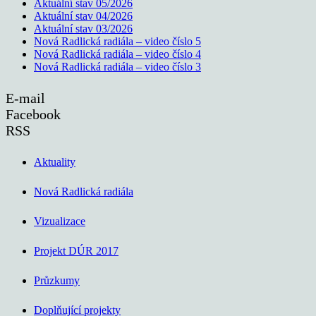
Aktuální stav 05/2026
Aktuální stav 04/2026
Aktuální stav 03/2026
Nová Radlická radiála – video číslo 5
Nová Radlická radiála – video číslo 4
Nová Radlická radiála – video číslo 3
E-mail
Facebook
RSS
Aktuality
Nová Radlická radiála
Vizualizace
Projekt DÚR 2017
Průzkumy
Doplňující projekty