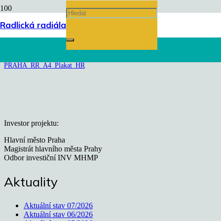
PRAHA_RR_A4_Plakat_HR
Radlická radiála
Úvodní stránka
chevron_right
PRAHA_RR_A4_Plakat_HR
Investor projektu:
Hlavní město Praha
Magistrát hlavního města Prahy
Odbor investiční INV MHMP
Aktuality
Aktuální stav 07/2026
Aktuální stav 06/2026