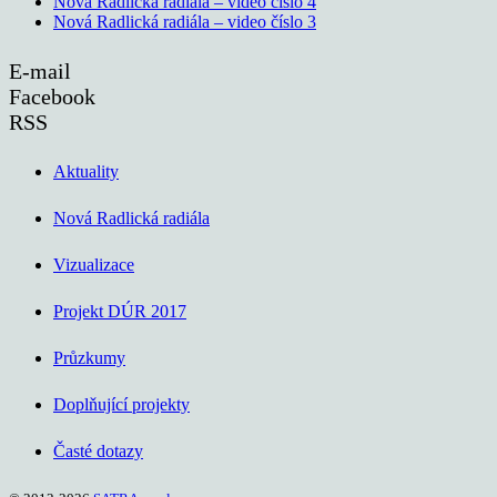
Nová Radlická radiála – video číslo 4
Nová Radlická radiála – video číslo 3
E-mail
Facebook
RSS
Aktuality
Nová Radlická radiála
Vizualizace
Projekt DÚR 2017
Průzkumy
Doplňující projekty
Časté dotazy