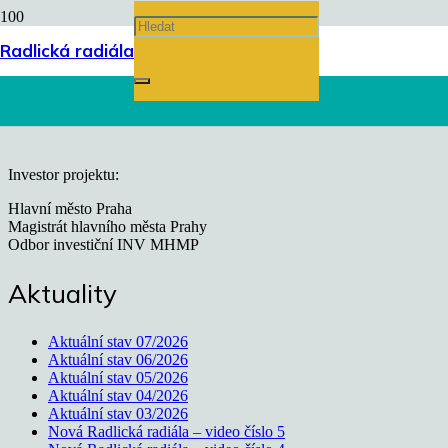
Úvodní stránka
Radlická radiála
chevron_right
Investor projektu:
Hlavní město Praha
Magistrát hlavního města Prahy
Odbor investiční INV MHMP
Aktuality
Aktuální stav 07/2026
Aktuální stav 06/2026
Aktuální stav 05/2026
Aktuální stav 04/2026
Aktuální stav 03/2026
Nová Radlická radiála – video číslo 5