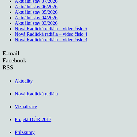
Aktuální stav 07/2026
Aktuální stav 06/2026
Aktuální stav 05/2026
Aktuální stav 04/2026
Aktuální stav 03/2026
Nová Radlická radiála – video číslo 5
Nová Radlická radiála – video číslo 4
Nová Radlická radiála – video číslo 3
E-mail
Facebook
RSS
Aktuality
Nová Radlická radiála
Vizualizace
Projekt DÚR 2017
Průzkumy