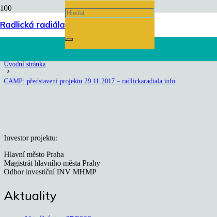
CAMP: představení projektu
Radlická radiála
29.11.2017 – radlickaradiala.info
Úvodní stránka
chevron_right
CAMP: představení projektu 29.11.2017 – radlickaradiala.info
Investor projektu:
Hlavní město Praha
Magistrát hlavního města Prahy
Odbor investiční INV MHMP
Aktuality