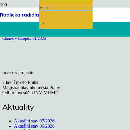
Článek v časopise 01/2026
Radlická radiála
Úvodní stránka
chevron_right
Článek v časopise 01/2026
Investor projektu:
Hlavní město Praha
Magistrát hlavního města Prahy
Odbor investiční INV MHMP
Aktuality
Aktuální stav 07/2026
Aktuální stav 06/2026