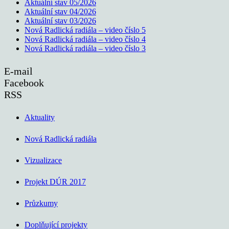
Aktuální stav 05/2026
Aktuální stav 04/2026
Aktuální stav 03/2026
Nová Radlická radiála – video číslo 5
Nová Radlická radiála – video číslo 4
Nová Radlická radiála – video číslo 3
E-mail
Facebook
RSS
Aktuality
Nová Radlická radiála
Vizualizace
Projekt DÚR 2017
Průzkumy
Doplňující projekty