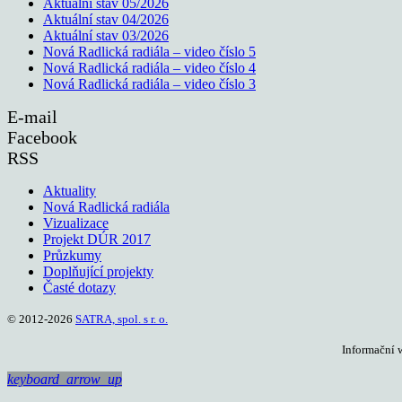
Aktuální stav 05/2026
Aktuální stav 04/2026
Aktuální stav 03/2026
Nová Radlická radiála – video číslo 5
Nová Radlická radiála – video číslo 4
Nová Radlická radiála – video číslo 3
E-mail
Facebook
RSS
Aktuality
Nová Radlická radiála
Vizualizace
Projekt DÚR 2017
Průzkumy
Doplňující projekty
Časté dotazy
© 2012-2026
SATRA, spol. s r. o.
Informační 
keyboard_arrow_up