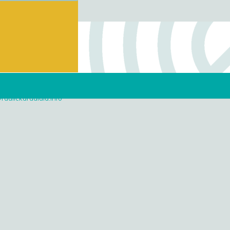
radlickaradiala.info