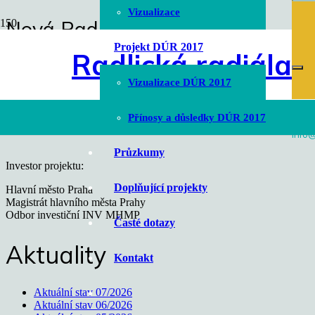
Vizualizace
Nová Radlická radiála
Úvodní stránka
Projekt DÚR 2017
Radlická radiála
chevron_right
Vizualizace
chevron_right
Vizualizace DÚR 2017
Nová Radlická radiála
Přínosy a důsledky DÚR 2017
info@
Průzkumy
Investor projektu:
Doplňující projekty
Hlavní město Praha
Magistrát hlavního města Prahy
Odbor investiční INV MHMP
Časté dotazy
Aktuality
Kontakt
Aktuální stav 07/2026
Aktuální stav 06/2026