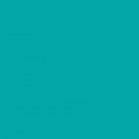
Investor projektu:
Hlavní město Praha
Magistrát hlavního města Prahy
Odbor investiční INV MHMP
Aktuality
Aktuální stav 07/2026
Aktuální stav 06/2026
Aktuální stav 05/2026
Aktuální stav 04/2026
Aktuální stav 03/2026
Nová Radlická radiála – video číslo 5
Nová Radlická radiála – video číslo 4
Nová Radlická radiála – video číslo 3
E-mail
Facebook
RSS