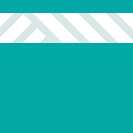
nformací se jedná zejména o náměty na úpravu technického řešení
gán. Tato skutečnost bohužel vede ve svém důsledku k prodlevě při
vby.