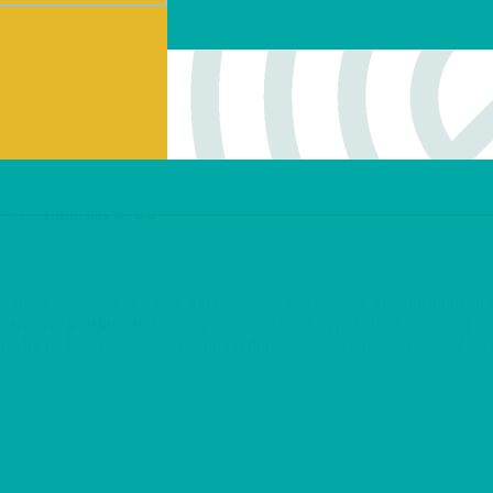
řízení
radlickaradiala.info
aha 5 doručeno více než 300 připomínek veřejnosti. Dle dostupných i
ystémové podjatosti
, kterou v současné době vypořádává nadřízený or
tí vliv na harmonogram a posun předpokládaného termínu zahájení sta