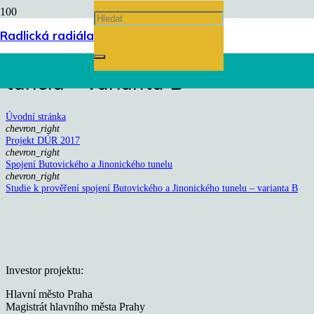
Studie k prověření spojení
Radlická radiála
Butovického a Jinonického
tunelu – varianta B
Úvodní stránka
chevron_right
Projekt DÚR 2017
chevron_right
Spojení Butovického a Jinonického tunelu
chevron_right
Studie k prověření spojení Butovického a Jinonického tunelu – varianta B
Investor projektu:
Hlavní město Praha
Magistrát hlavního města Prahy