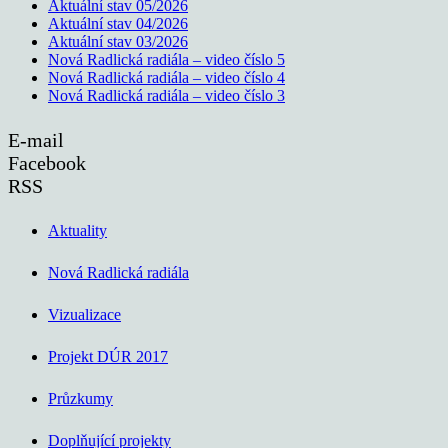
Aktuální stav 05/2026
Aktuální stav 04/2026
Aktuální stav 03/2026
Nová Radlická radiála – video číslo 5
Nová Radlická radiála – video číslo 4
Nová Radlická radiála – video číslo 3
E-mail
Facebook
RSS
Aktuality
Nová Radlická radiála
Vizualizace
Projekt DÚR 2017
Průzkumy
Doplňující projekty