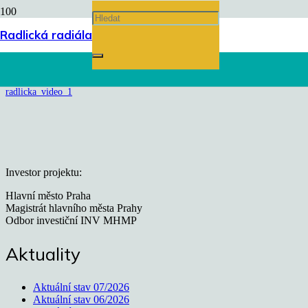
radlicka_video_1
Radlická radiála
Úvodní stránka
chevron_right
radlicka_video_1
Investor projektu:
Hlavní město Praha
Magistrát hlavního města Prahy
Odbor investiční INV MHMP
Aktuality
Aktuální stav 07/2026
Aktuální stav 06/2026