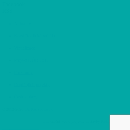
Facebook
RSS
Aktuality
Nová Radlická radiála
Vizualizace
Projekt DÚR 2017
Průzkumy
Doplňující projekty
Časté dotazy
© 2012-2026
SATRA, spol. s r. o.
Informační web o projektu dostavby Radlické radiály.