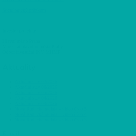
Sociologický průzkum
Investor projektu:
Hlavní město Praha
Magistrát hlavního města Prahy
Odbor investiční INV MHMP
Aktuality
Aktuální stav 07/2026
Aktuální stav 06/2026
Aktuální stav 05/2026
Aktuální stav 04/2026
Aktuální stav 03/2026
Nová Radlická radiála – video číslo 5
Nová Radlická radiála – video číslo 4
Nová Radlická radiála – video číslo 3
E-mail