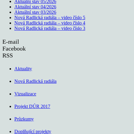
Aktuální stav 05/2026
Aktuální stav 04/2026
Aktuální stav 03/2026
Nová Radlická radiála – video číslo 5
Nová Radlická radiála – video číslo 4
Nová Radlická radiála – video číslo 3
E-mail
Facebook
RSS
Aktuality
Nová Radlická radiála
Vizualizace
Projekt DÚR 2017
Průzkumy
Doplňující projekty