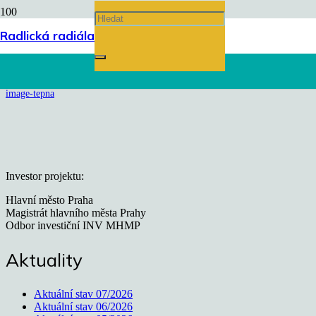
image-tepna
Radlická radiála
Úvodní stránka
chevron_right
image-tepna
Investor projektu:
Hlavní město Praha
Magistrát hlavního města Prahy
Odbor investiční INV MHMP
Aktuality
Aktuální stav 07/2026
Aktuální stav 06/2026